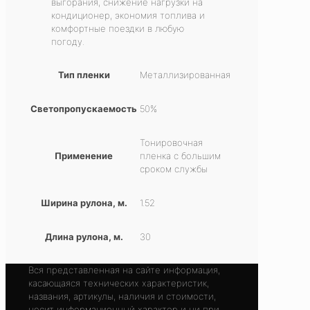
выгорания, снижение нагрузки на
кондиционер, экономия топлива и
комфортные поездки в любую
погоду.
Тип пленки
Металлизированная
Светопропускаемость
50%
Тонировочная
Применение
пленка с большим
сроком службы
Ширина рулона, м.
1.52
Длина рулона, м.
30
Вся представленная на сайте информация,
касающаяся технических характеристик,
названия, артикулы, наличия и стоимости,
носит информационный характер и ни при