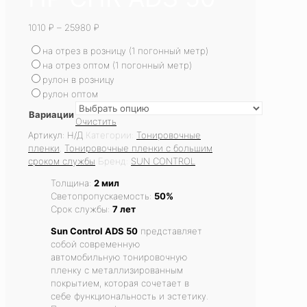
1010
₽
–
25980
₽
на отрез в розницу (1 погонный метр)
на отрез оптом (1 погонный метр)
рулон в розницу
рулон оптом
Вариации
Очистить
Артикул:
Н/Д
Категории:
Тонировочные
пленки
,
Тонировочные пленки с большим
сроком службы
Бренд:
SUN CONTROL
Толщина:
2 мил
Светопропускаемость:
50%
Срок службы:
7 лет
Sun Control ADS 50
представляет
собой современную
автомобильную тонировочную
пленку с металлизированным
покрытием, которая сочетает в
себе функциональность и эстетику.