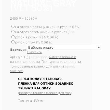
NATURAL GRAY
(VLT 50%)
2400
₽
–
30930
₽
на отрез в розницу (ширина рулона 0,6 м)
на отрез оптом (ширина рулона 0,6 м)
рулон в розницу (15 X 0,6 м)
рулон оптом (15 X 0,6 м)
Вариации
Очистить
Артикул:
Н/Д
Категории:
Антигравийные и
виниловые пленки
,
Полиуретановые пленки
,
Тонированные пленки для оптики
Бренд:
Solarnex
CЕРАЯ ПОЛИУРЕТАНОВАЯ
ПЛЕНКА ДЛЯ ОПТИКИ SOLARNEX
TPU NATURAL GRAY
(
полиуретановая пленка для фар
)
Толщина: 180 мкн