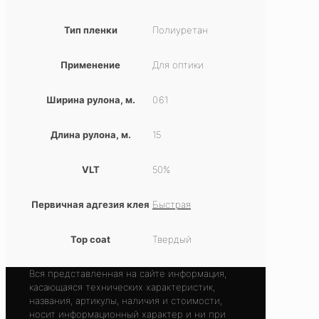
Тип пленки
Полиуретан
Применение
Для оптики
Ширина рулона, м.
0.61
Длина рулона, м.
15
VLT
50%
Первичная адгезия клея
Быстрая
Top coat
Твердый
Вся представленная на сайте информация,
касающаяся технических характеристик,
названия, артикулы, наличия и стоимости,
носит информационный характер и ни при