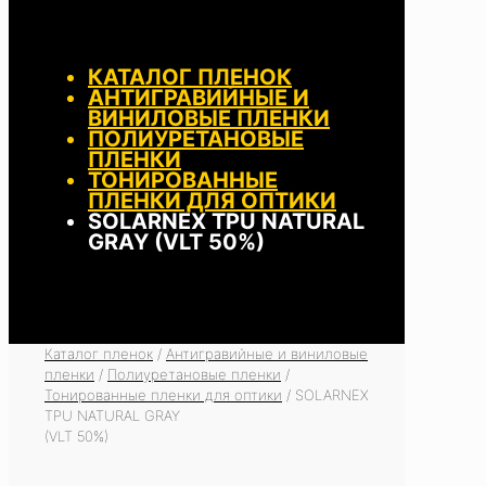
КАТАЛОГ ПЛЕНОК
АНТИГРАВИЙНЫЕ И
ВИНИЛОВЫЕ ПЛЕНКИ
ПОЛИУРЕТАНОВЫЕ
ПЛЕНКИ
ТОНИРОВАННЫЕ
ПЛЕНКИ ДЛЯ ОПТИКИ
SOLARNEX TPU NATURAL
GRAY (VLT 50%)
Каталог пленок
/
Антигравийные и виниловые
пленки
/
Полиуретановые пленки
/
Тонированные пленки для оптики
/
SOLARNEX
TPU NATURAL GRAY
(VLT 50%)