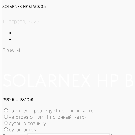
SOLARNEX HP BLACK 35
10 апреля, 2025
Show all
SOLARNEX HP B
390
₽
–
9810
₽
на отрез в розницу (1 погонный метр)
на отрез оптом (1 погонный метр)
рулон в розницу
рулон оптом