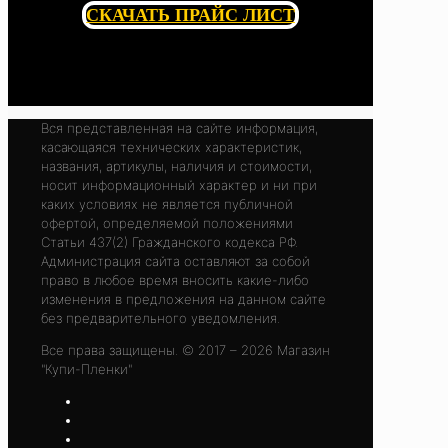
СКАЧАТЬ ПРАЙС ЛИСТ
Вся представленная на сайте информация,
касающаяся технических характеристик,
названия, артикулы, наличия и стоимости,
носит информационный характер и ни при
каких условиях не является публичной
офертой, определяемой положениями
Статьи 437(2) Гражданского кодекса РФ.
Администрация сайта оставляют за собой
право в любое время вносить какие-либо
изменения в предложения на данном сайте
без предварительного уведомления.
Все права защищены. © 2017 – 2026 Магазин
"Купи-Пленки"